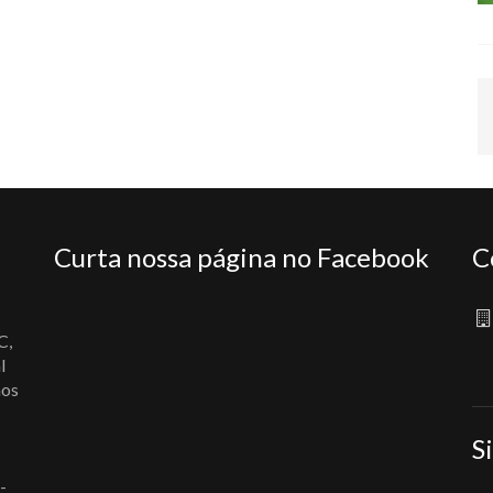
Curta nossa página no Facebook
C
C,
l
nos
S
-