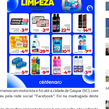
M
rumou um motorista e foi até a cidade de Gaspar (SC), com
eu pela rede social "Facebook". Foi na madrugada deste
lo da mulher emprestado para ir em um culto, não voltando