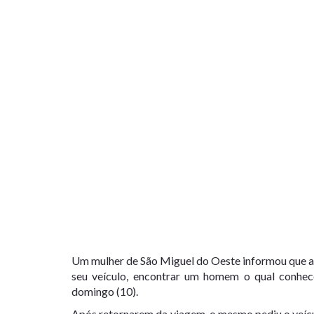
Um mulher de São Miguel do Oeste informou que ar
seu veículo, encontrar um homem o qual conhec
domingo (10).
Após retornarem da viagem, o mesmo pediu o veícu