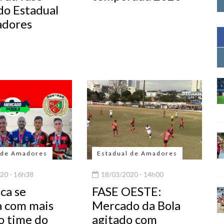
do Estadual
adores
 de Amadores
Estadual de Amadores
20 - 16h38
18/03/2020 - 14h00
ca se
FASE OESTE:
a com mais
Mercado da Bola
o time do
agitado com