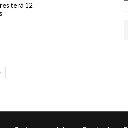
es terá 12
s
o