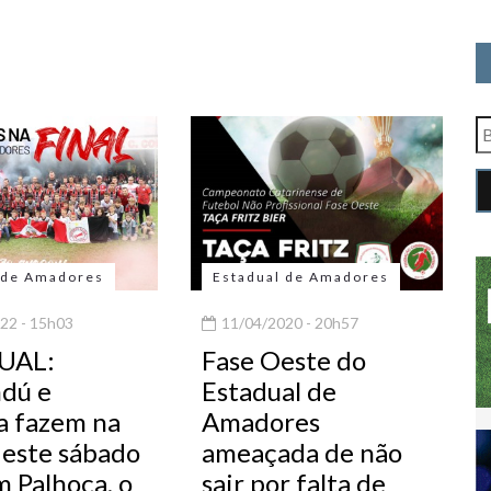
 de Amadores
Estadual de Amadores
22 - 15h03
11/04/2020 - 20h57
UAL:
Fase Oeste do
ndú e
Estadual de
 fazem na
Amadores
deste sábado
ameaçada de não
m Palhoça, o
sair por falta de