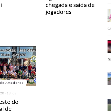
i
chegada e saída de
jogadores
C
B
 de Amadores
20 - 18h59
este do
al de