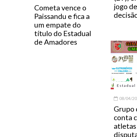
jogo de
Cometa vence o
decisã
Paissandu e fica a
um empate do
título do Estadual
de Amadores
Estadual
08/04/20
Grupo 
conta 
atletas
disputa