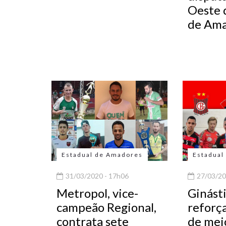
Oeste 
de Am
Estadual de Amadores
Estadual
31/03/2020 - 17h06
27/03/20
Metropol, vice-
Ginásti
campeão Regional,
reforç
contrata sete
de mei