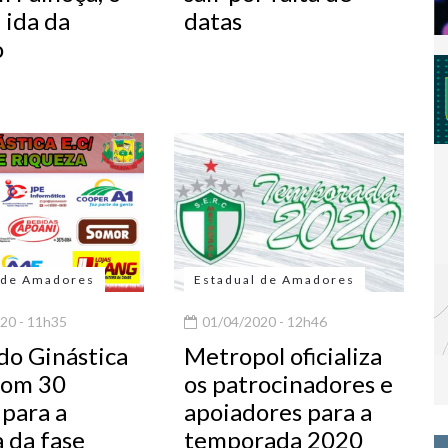
 ida da
datas
o
 de Amadores
Estadual de Amadores
20 - 11h35
01/04/2020 - 12h46
do Ginástica
Metropol oficializa
com 30
os patrocinadores e
 para a
apoiadores para a
 da fase
temporada 2020