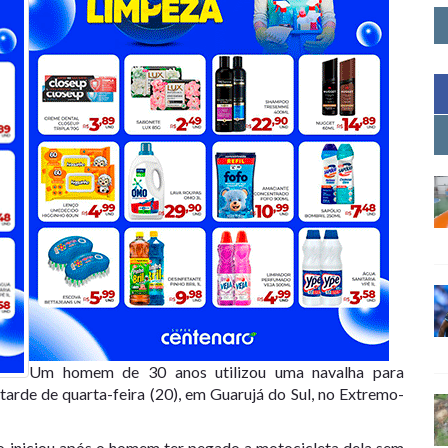
Um homem de 30 anos utilizou uma navalha para
arde de quarta-feira (20), em Guarujá do Sul, no Extremo-
aso iniciou após o homem ter pegado a motocicleta dela sem