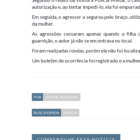
autorização e, ao tentar impedi-lo, ela foi empurra
Em seguida, o agressor a segurou pelo braço, uti
da mulher.
As agressões cessaram apenas quando a filha
guarnição, o autor já não se encontrava no local.
Foram realizadas rondas, porém ele não foi localiz
Um boletim de ocorrência foi registrado e a mulher
POR
JORNAL REGIONAL
BUSCA RÁPIDA
POLÍCIA
COMPARTILHE ESTA NOTÍCIA