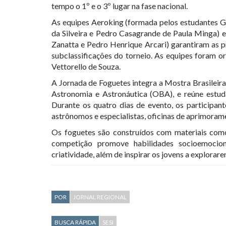
tempo o 1º e o 3º lugar na fase nacional.
As equipes Aeroking (formada pelos estudantes Ga
da Silveira e Pedro Casagrande de Paula Minga) 
Zanatta e Pedro Henrique Arcari) garantiram as p
subclassificações do torneio. As equipes foram o
Vettorello de Souza.
A Jornada de Foguetes integra a Mostra Brasilei
Astronomia e Astronáutica (OBA), e reúne estud
Durante os quatro dias de evento, os participan
astrônomos e especialistas, oficinas de aprimoram
Os foguetes são construídos com materiais como
competição promove habilidades socioemociona
criatividade, além de inspirar os jovens a explorare
POR
JORNAL REGIONAL
BUSCA RÁPIDA
SESI