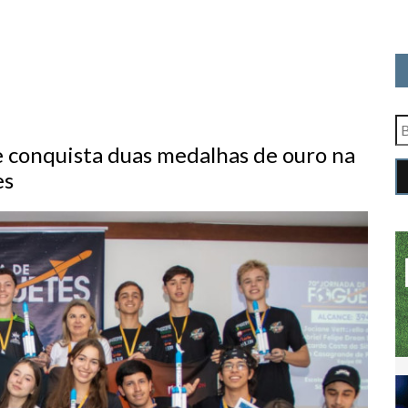
e conquista duas medalhas de ouro na
es