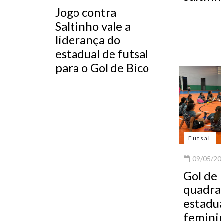
Jogo contra
Saltinho vale a
liderança do
estadual de futsal
para o Gol de Bico
Futsal
09/05/20
Gol de
quadra 
estadua
femini