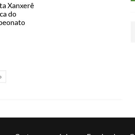
ta Xanxerê
ca do
peonato
o