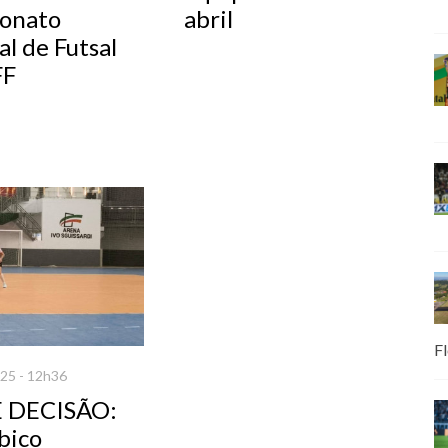
onato
abril
l de Futsal
FF
Fl
25 - 12h36
E DECISÃO:
bico