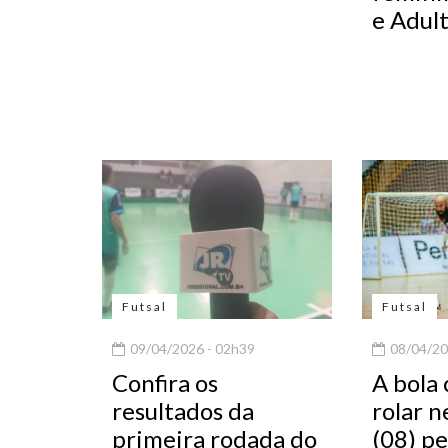
e Adul
Futsal
Futsal
09/04/2026 - 02h39
08/04/20
Confira os
A bola
resultados da
rolar n
primeira rodada do
(08) pe