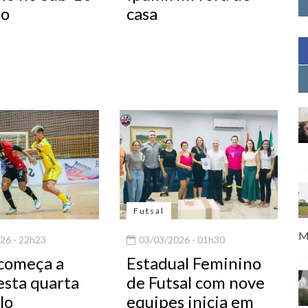
to
casa
Futsal
M
26 - 22h23
03/03/2026 - 01h30
 começa a
Estadual Feminino
esta quarta
de Futsal com nove
lo
equipes inicia em