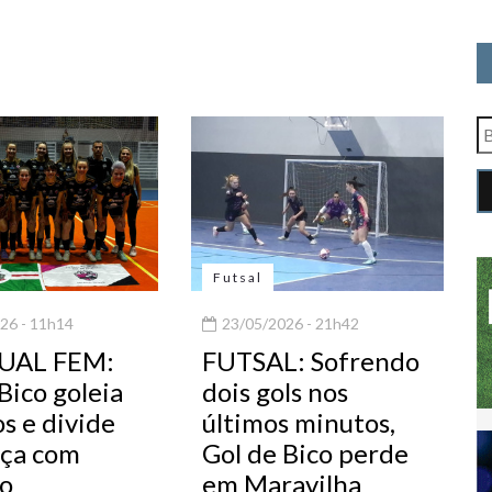
Futsal
26 - 11h14
23/05/2026 - 21h42
UAL FEM:
FUTSAL: Sofrendo
Bico goleia
dois gols nos
s e divide
últimos minutos,
nça com
Gol de Bico perde
ho
em Maravilha