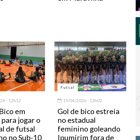
Futsal
26 - 12h12
19/04/2026 - 13h02
 Bico em
Gol de bico estreia
para jogar o
no estadual
l de futsal
feminino goleando
no no Sub-10
Ipumirim fora de