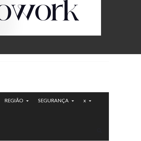
REGIÃO
SEGURANÇA
x