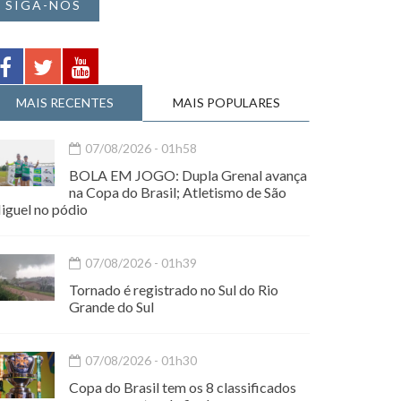
SIGA-NOS
MAIS RECENTES
MAIS POPULARES
07/08/2026 - 01h58
BOLA EM JOGO: Dupla Grenal avança
na Copa do Brasil; Atletismo de São
iguel no pódio
07/08/2026 - 01h39
Tornado é registrado no Sul do Rio
Grande do Sul
07/08/2026 - 01h30
Copa do Brasil tem os 8 classificados