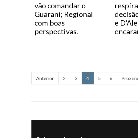
vão comandar o
respir
Guarani; Regional
decisão
com boas
e D'Al
perspectivas.
encara
Anterior
2
3
4
5
6
Próxim