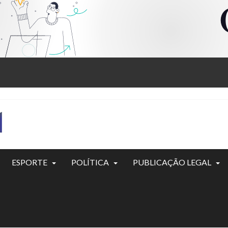
ESPORTE
POLÍTICA
PUBLICAÇÃO LEGAL