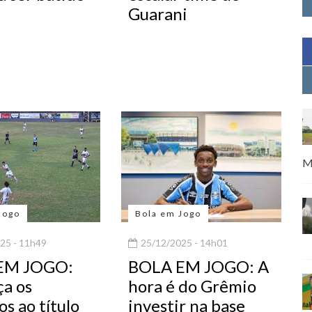
Guarani
M
Jogo
Bola em Jogo
25 - 11h49
25/12/2025 - 14h01
EM JOGO:
BOLA EM JOGO: A
a os
hora é do Grêmio
os ao título
investir na base