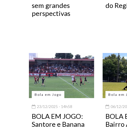
sem grandes
do Reg
perspectivas
Bola em Jogo
Bola em 
23/12/2025 - 14h58
06/12/20
BOLA EM JOGO:
BOLA 
Santore e Banana
Bairro