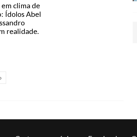
a em clima de
: Ídolos Abel
essandro
m realidade.
o