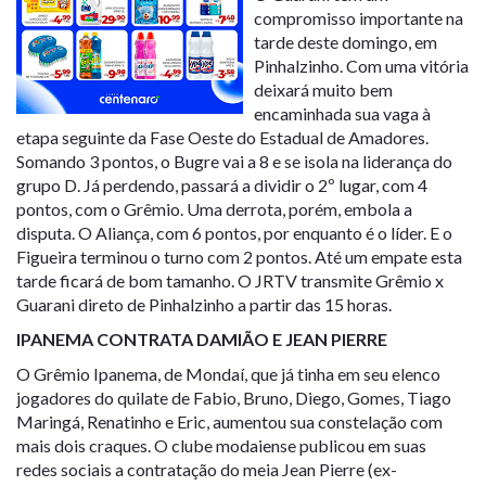
compromisso importante na
tarde deste domingo, em
Pinhalzinho. Com uma vitória
deixará muito bem
encaminhada sua vaga à
etapa seguinte da Fase Oeste do Estadual de Amadores.
Somando 3 pontos, o Bugre vai a 8 e se isola na liderança do
grupo D. Já perdendo, passará a dividir o 2º lugar, com 4
pontos, com o Grêmio. Uma derrota, porém, embola a
disputa. O Aliança, com 6 pontos, por enquanto é o líder. E o
Figueira terminou o turno com 2 pontos. Até um empate esta
tarde ficará de bom tamanho. O JRTV transmite Grêmio x
Guarani direto de Pinhalzinho a partir das 15 horas.
IPANEMA CONTRATA DAMIÃO E JEAN PIERRE
O Grêmio Ipanema, de Mondaí, que já tinha em seu elenco
jogadores do quilate de Fabio, Bruno, Diego, Gomes, Tiago
Maringá, Renatinho e Eric, aumentou sua constelação com
mais dois craques. O clube modaiense publicou em suas
redes sociais a contratação do meia Jean Pierre (ex-