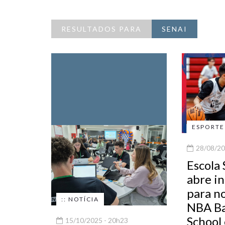
RESULTADOS PARA
SENAI
ESPORTE
28/08/20
Escola 
abre in
para n
:: NOTÍCIA
NBA Ba
School
15/10/2025 - 20h23