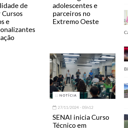
lidade de
adolescentes e
r Cursos
parceiros no
os e
Extremo Oeste
ionalizantes
C
lação
B
:: NOTÍCIA
27/11/2024 - 05h12
SENAI inicia Curso
Técnico em