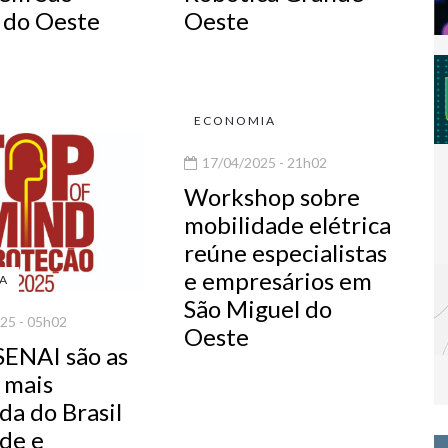
 do Oeste
Oeste
ECONOMIA
17/04/2025 - 21h02
Workshop sobre
mobilidade elétrica
reúne especialistas
e empresários em
IA
São Miguel do
25 - 05h02
Oeste
SENAI são as
 mais
da do Brasil
de e