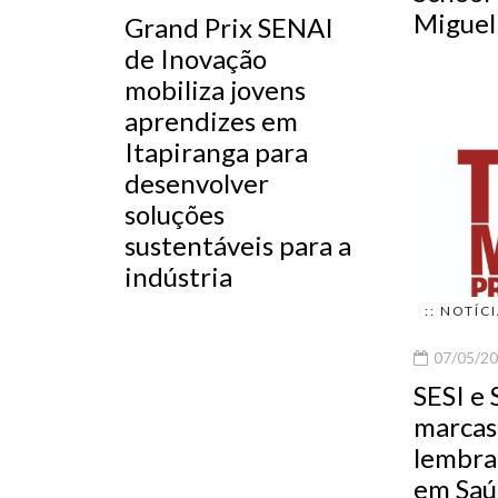
Miguel
Grand Prix SENAI
de Inovação
mobiliza jovens
aprendizes em
Itapiranga para
desenvolver
soluções
sustentáveis para a
indústria
:: NOTÍC
07/05/20
SESI e 
marcas
lembra
em Saú