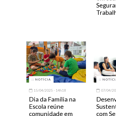
Segura
Trabal
:: NOTÍCIA
:: NOTÍC
15/04/2025 - 14h18
07/04/20
Dia da Família na
Desenv
Escola reúne
Susten
comunidade em
com Se