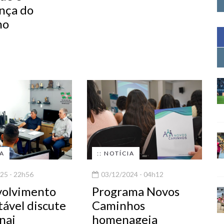
nça do
ho
IA
:: NOTÍCIA
25 - 22h56
03/12/2024 - 04h12
olvimento
Programa Novos
tável discute
Caminhos
nai
homenageia