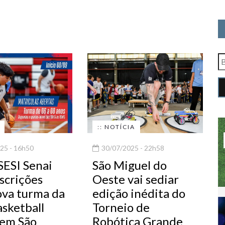
:: NOTÍCIA
25 - 16h50
30/07/2025 - 22h58
SESI Senai
São Miguel do
scrições
Oeste vai sediar
ova turma da
edição inédita do
sketball
Torneio de
 em São
Robótica Grande