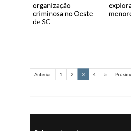
organização
explor
criminosa no Oeste
menor
de SC
Anterior
1
2
3
4
5
Próxim