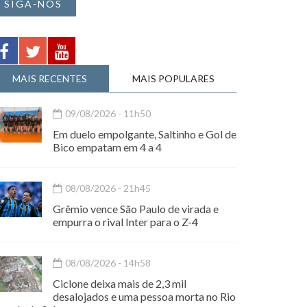
SIGA-NOS
MAIS RECENTES
MAIS POPULARES
09/08/2026 - 11h50
Em duelo empolgante, Saltinho e Gol de
Bico empatam em 4 a 4
08/08/2026 - 21h45
Grêmio vence São Paulo de virada e
empurra o rival Inter para o Z-4
08/08/2026 - 14h58
Ciclone deixa mais de 2,3 mil
desalojados e uma pessoa morta no Rio