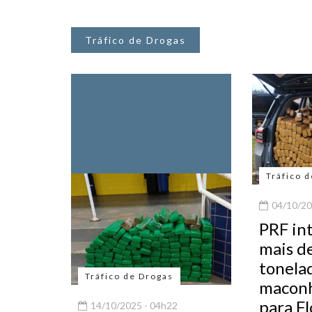
Tráfico de Drogas
Tráfico 
04/10/20
PRF in
mais d
tonela
Tráfico de Drogas
maconh
para Fl
14/10/2025 - 04h22