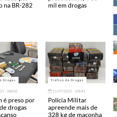
o na BR-282
mil em drogas
de Drogas
Tráfico de Drogas
25 - 06h02
11/07/2025 - 20h41
é preso por
Polícia Militar
 de drogas
apreende mais de
canso
328 kg de maconha