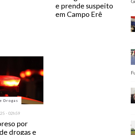
G
e prende suspeito
em Campo Erê
F
de Drogas
25 - 02h59
preso por
 de drogas e