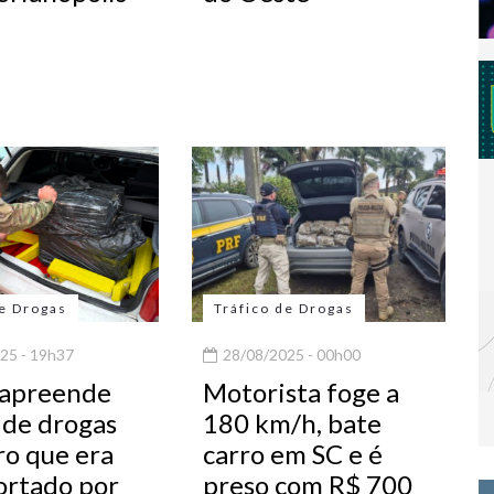
de Drogas
Tráfico de Drogas
25 - 19h37
28/08/2025 - 00h00
a apreende
Motorista foge a
 de drogas
180 km/h, bate
ro que era
carro em SC e é
ortado por
preso com R$ 700