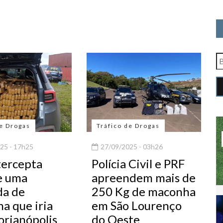
de Drogas
Tráfico de Drogas
25 - 17h25
27/09/2025 - 03h26
tercepta
Polícia Civil e PRF
e uma
apreendem mais de
da de
250 Kg de maconha
a que iria
em São Lourenço
orianópolis
do Oeste