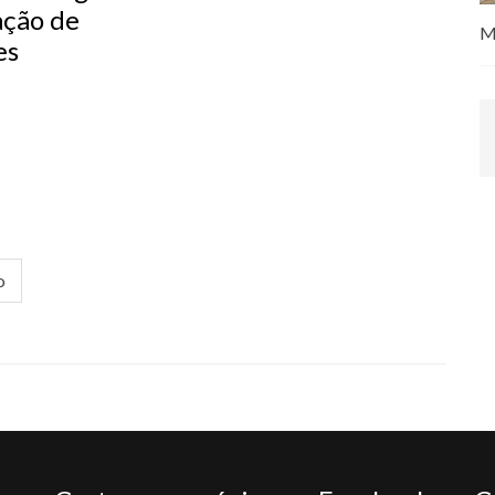
ação de
M
es
o