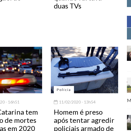
duas TVs
Polícia
M
20 - 16h51
11/02/2020 - 13h54
Catarina tem
Homem é preso
o de mortes
após tentar agredir
tas em 2020
policiais armado de