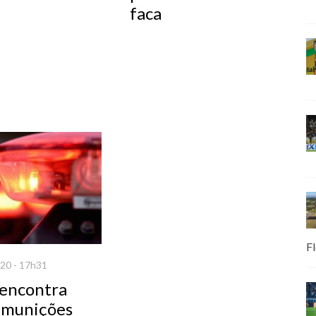
faca
Fl
20 - 17h31
 encontra
 munições