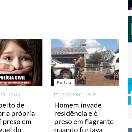
Polícia
20 - 15h16
12/02/2020 - 12h05
peito de
Homem invade
r a própria
residência e é
oi preso em
preso em flagrante
guel do
quando furtava