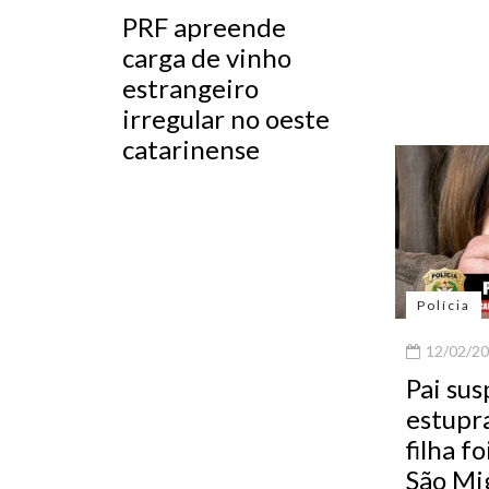
PRF apreende
carga de vinho
estrangeiro
irregular no oeste
catarinense
Polícia
12/02/20
Pai sus
estupra
filha f
São Mi