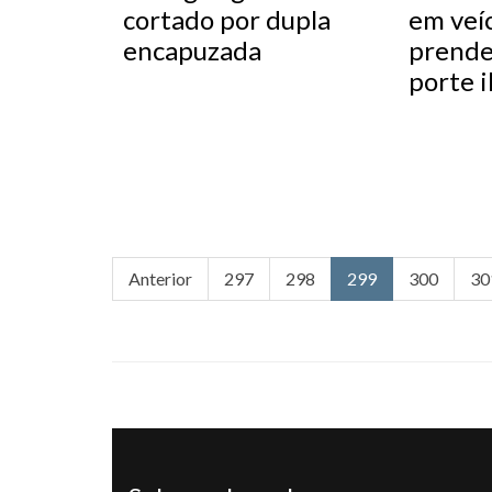
cortado por dupla
em veíc
encapuzada
prende
porte i
Anterior
297
298
299
300
30