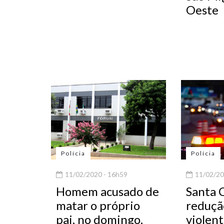
Oeste
Polícia
Polícia
11/02/2020 - 16h59
11/02/20
Homem acusado de
Santa 
matar o próprio
reduçã
pai, no domingo,
violen