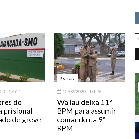
Polícia
20 - 17h14
12/02/2020 - 15h25
ores do
Wallau deixa 11º
 prisional
BPM para assumir
ado de greve
comando da 9ª
RPM