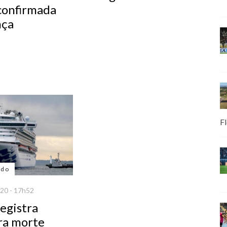
 confirmada
nça
Fl
ndo
20 - 17h52
egistra
ra morte