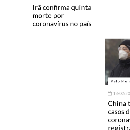
Irã confirma quinta
morte por
coronavírus no país
Pelo Mu
18/02/20
China 
casos 
corona
regist