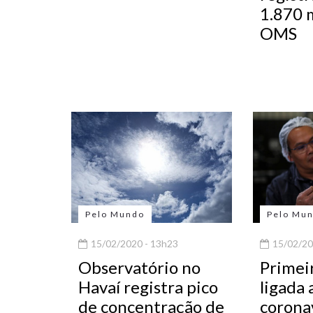
1.870 m
OMS
Pelo Mundo
Pelo Mu
15/02/2020 - 13h23
15/02/20
Observatório no
Primei
Havaí registra pico
ligada 
de concentração de
coronav