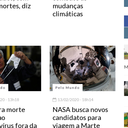
ortes, diz
mudanças
climáticas
M
ndo
Pelo Mundo
20 - 13h18
13/02/2020 - 18h14
ra morte
NASA busca novos
ao
candidatos para
írus fora da
viagem a Marte