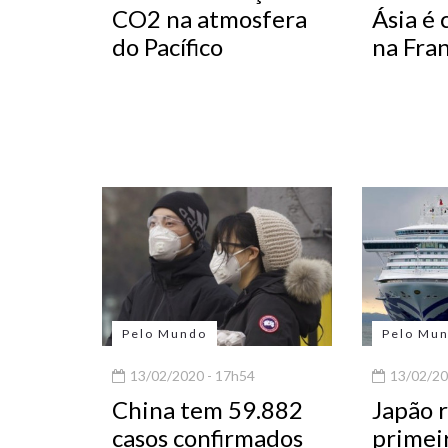
CO2 na atmosfera
Ásia é
do Pacífico
na Fra
Pelo Mundo
Pelo Mu
13/02/2020 - 17h54
13/02/20
China tem 59.882
Japão r
casos confirmados
primei