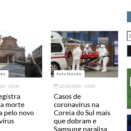
ndo
Pelo Mundo
20 - 15h45
22/02/2020 - 15h41
registra
Casos de
a morte
coronavírus na
a pelo novo
Coreia do Sul mais
vírus
que dobram e
Samsung paralisa