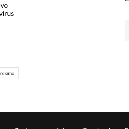
ovo
vírus
róximo