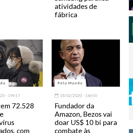
atividades de
fábrica
ndo
Pelo Mundo
20 - 19h17
18/02/2020 - 16h50
tem 72.528
Fundador da
de
Amazon, Bezos vai
vírus
doar US$ 10 bi para
rados, com
combate às