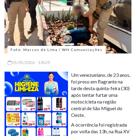
Foto: Marcos de Lima / WH Comunicações
01/05/2026 - 13h29
Um venezuelano, de 23 anos,
foi preso em flagrante na
tarde desta quinta-feira (30)
após tentar furtar uma
motocicleta na região
central de
São Miguel do
Oeste
.
A ocorrência foi registrada
por volta das 13h, na Rua XV