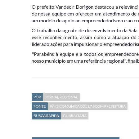
O prefeito Vandecir Dorigon destacou a relevânc
de nossa equipe em oferecer um atendimento de e
um modelo de apoio ao empreendedorismo e ao cr
O trabalho da agente de desenvolvimento da Sala 
esse reconhecimento, assim como a atuação do S
liderado ações para impulsionar o empreendedorismo
"Parabéns à equipe e a todos os empreendedores
nosso município em uma referência regional", finali
POR
JORNAL REGIONAL
FONTE
WH3 COMUNICAÇÕES/ASCOM PREFEITURA
BUSCA RÁPIDA
GUARACIABA