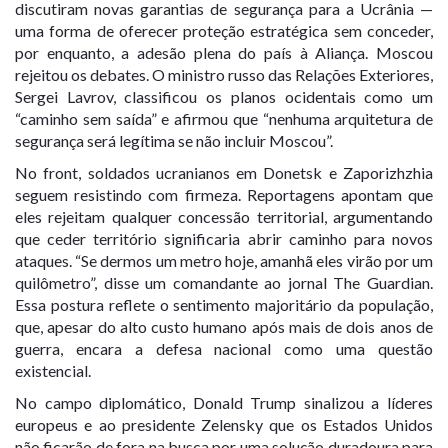
discutiram novas garantias de segurança para a Ucrânia —
uma forma de oferecer proteção estratégica sem conceder,
por enquanto, a adesão plena do país à Aliança. Moscou
rejeitou os debates. O ministro russo das Relações Exteriores,
Sergei Lavrov, classificou os planos ocidentais como um
“caminho sem saída” e afirmou que “nenhuma arquitetura de
segurança será legítima se não incluir Moscou”.
No front, soldados ucranianos em Donetsk e Zaporizhzhia
seguem resistindo com firmeza. Reportagens apontam que
eles rejeitam qualquer concessão territorial, argumentando
que ceder território significaria abrir caminho para novos
ataques. “Se dermos um metro hoje, amanhã eles virão por um
quilômetro”, disse um comandante ao jornal The Guardian.
Essa postura reflete o sentimento majoritário da população,
que, apesar do alto custo humano após mais de dois anos de
guerra, encara a defesa nacional como uma questão
existencial.
No campo diplomático, Donald Trump sinalizou a líderes
europeus e ao presidente Zelensky que os Estados Unidos
não ficarão de fora na busca por uma solução duradoura para