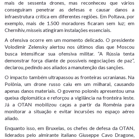
mais de sessenta drones, mas reconheceu que vários
conseguiram penetrar as defesas e causar danos a
infraestrutura crítica em diferentes regiões. Em Poltava, por
exemplo, mais de 1.500 moradores ficaram sem luz; em
Cherníhiv, mísseis atingiram instalações essenciais.
A ofensiva ocorre em um momento delicado. O presidente
Volodimir Zelensky alertou nos últimos dias que Moscou
busca intensificar sua ofensiva militar. “A Rússia tenta
demonstrar força diante de possíveis negociações de paz”,
declarou, pedindo aos aliados a manutenção das sanções.
O impacto também ultrapassou as fronteiras ucranianas. Na
Polônia, um drone russo caiu em um milharal, causando
apenas danos materiais. O governo polonês apresentou uma
queixa diplomática e reforçou a vigilância na fronteira leste.
Já a OTAN mobilizou caças a partir da Romênia para
monitorar a situação e evitar incursões no espaço aéreo
aliado.
Enquanto isso, em Bruxelas, os chefes de defesa da OTAN,
liderados pelo almirante italiano Giuseppe Cavo Dragone,