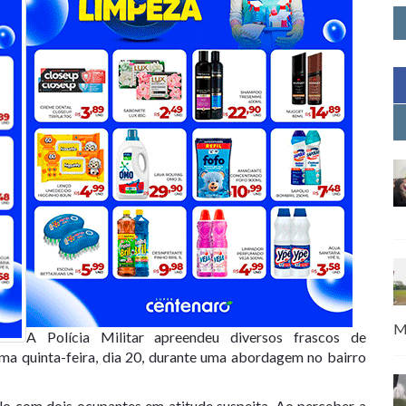
M
A Polícia Militar apreendeu diversos frascos de
ima quinta-feira, dia 20, durante uma abordagem no bairro
ulo com dois ocupantes em atitude suspeita. Ao perceber a