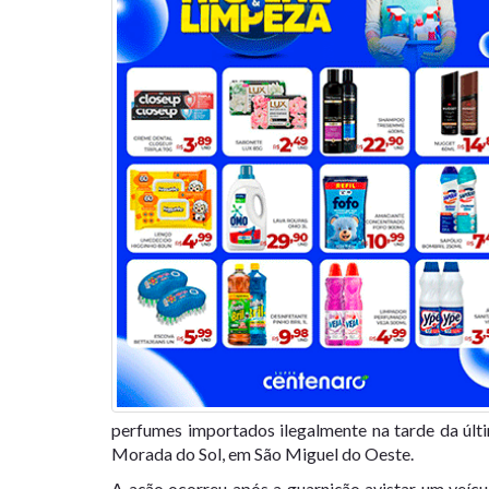
perfumes importados ilegalmente na tarde da últ
Morada do Sol, em São Miguel do Oeste.
A ação ocorreu após a guarnição avistar um veíc