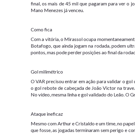
final, os mais de 45 mil que pagaram para ver o j
Mano Menezes já venceu.
Como fica
Com a vitória, o Mirassol ocupa momentaneamente 
Botafogo, que ainda jogam na rodada, podem ultr
pontos, mas pode perder posições ao final da roda
Gol milimétrico
O VAR precisou entrar em ação para validar o gol d
o gol rebote de cabeçada de João Victor na trave. 
No vídeo, mesma linha e gol validado do Leão. O Gr
Ataque ineficaz
Mesmo com Arthur e Cristaldo e um time, no papel,
que fosse, as jogadas terminaram sem perigo e co