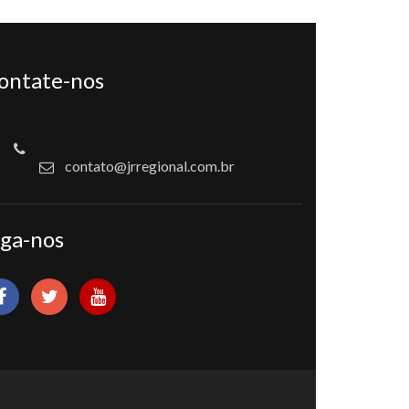
ontate-nos
contato@jrregional.com.br
iga-nos