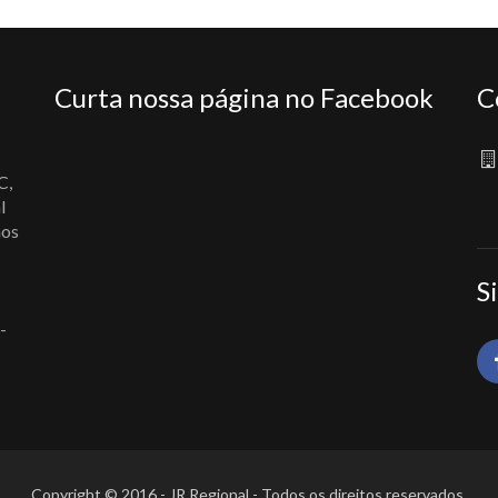
Curta nossa página no Facebook
C
C,
l
nos
S
-
Copyright © 2016 - JR Regional - Todos os direitos reservados.