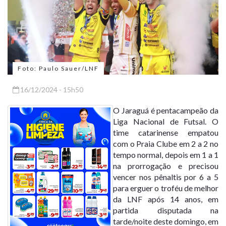
Foto: Paulo Sauer/LNF
16/12/2024 - 15h50
O Jaraguá é pentacampeão da
Liga Nacional de Futsal. O
time catarinense empatou
com o Praia Clube em 2 a 2 no
tempo normal, depois em 1 a 1
na prorrogação e precisou
vencer nos pênaltis por 6 a 5
para erguer o troféu de melhor
da LNF após 14 anos, em
partida disputada na
tarde/noite deste domingo, em