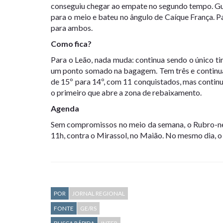
conseguiu chegar ao empate no segundo tempo. Gu
para o meio e bateu no ângulo de Caíque França. P
para ambos.
Como fica?
Para o Leão, nada muda: continua sendo o único ti
um ponto somado na bagagem. Tem três e continua 
de 15º para 14º, com 11 conquistados, mas continu
o primeiro que abre a zona de rebaixamento.
Agenda
Sem compromissos no meio da semana, o Rubro-n
11h, contra o Mirassol, no Maião. No mesmo dia, o 
POR
JORNAL REGIONAL
FONTE
GE/RS