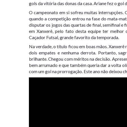
gols da vitória das donas da casa. Ariane fez o gol
O campeonato em si sofreu muitas interrupções. C
quando a competição entrou na fase do mata-mata
disputar os jogos das quartas de final, semifinal e 
em Xanxerê, pelo fato desta equipe ter melhor
Caçador Futsal, grande favorito da temporada.
Na verdade, o título ficou em boas mãos. Xanxerê 
dois empates e nenhuma derrota. Portanto, sag
brilhante. Chegou com méritos na decisão. Apresent
bem arrumado e que também queria dar a volta olí
com um gol na prorrogação. Este ano não deixou cha