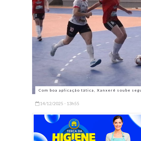
Com boa aplicação tática, Xanxerê soube seg
14/12/2025 - 13h55