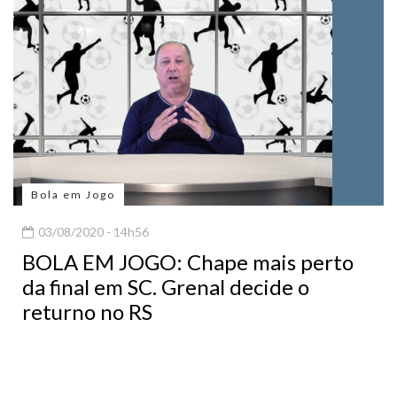
Bola em Jogo
03/08/2020 - 14h56
BOLA EM JOGO: Chape mais perto
da final em SC. Grenal decide o
returno no RS