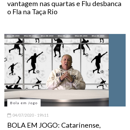
vantagem nas quartas e Flu desbanca
o Fla na Taça Rio
Bola em Jogo
04/07/2020 - 19h11
BOLA EM JOGO: Catarinense,