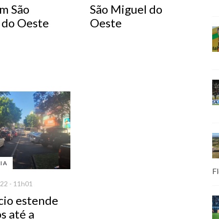
m São
São Miguel do
 do Oeste
Oeste
IA
Fl
22 - 11h01
io estende
s até a