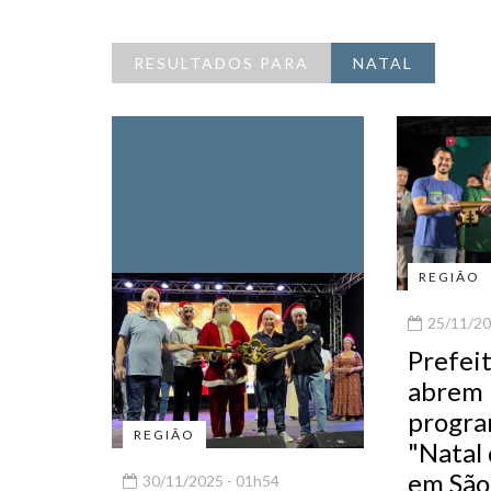
RESULTADOS PARA
NATAL
REGIÃO
25/11/20
Prefei
abrem
progra
REGIÃO
"Natal
em São
30/11/2025 - 01h54