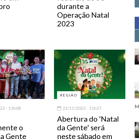
bro
durante a
Operação Natal
2023
REGIÃO
M
23 - 13h08
22/11/2023 - 11h37
Abertura do 'Natal
mente o
da Gente' será
da Gente
neste sábado em