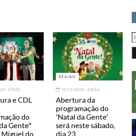
REGIÃO
24 - 07h33
21/11/2024 - 22h56
tura e CDL
Abertura da
programação do
mação do
'Natal da Gente'
 da Gente"
será neste sábado,
 Miguel do
dia 23