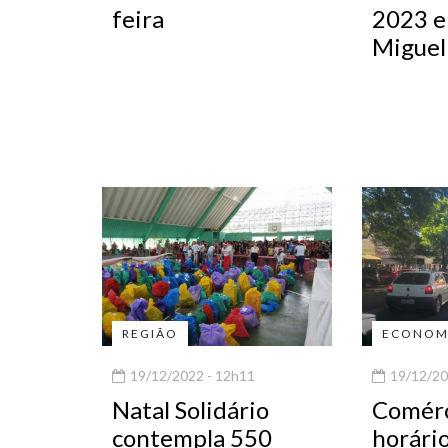
feira
2023 e
Miguel
REGIÃO
ECONOM
19/12/2022 - 12h11
19/12/20
Natal Solidário
Comérc
contempla 550
horário