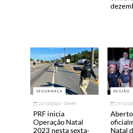
dezem
SEGURANÇA
REGIÃO
22/12/2023 - 03h49
27/11/20
PRF inicia
Aberto
Operação Natal
oficial
2023 nesta sexta-
Natal 