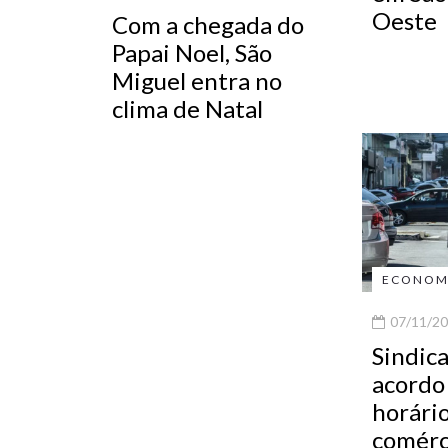
Oeste
Com a chegada do
Papai Noel, São
Miguel entra no
clima de Natal
ECONOM
07/11/20
Sindic
acordo
horário
comérc