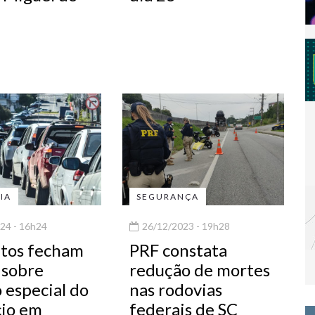
IA
SEGURANÇA
24 - 16h24
26/12/2023 - 19h28
atos fecham
PRF constata
 sobre
redução de mortes
 especial do
nas rodovias
io em
federais de SC