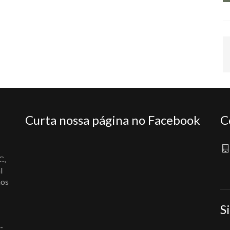
Curta nossa página no Facebook
C
C,
l
nos
S
-