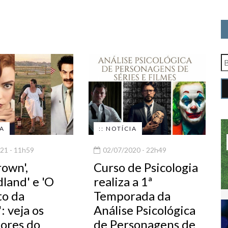
IA
:: NOTÍCIA
21 - 11h59
02/07/2020 - 22h49
rown',
Curso de Psicologia
land' e 'O
realiza a 1ª
o da
Temporada da
: veja os
Análise Psicológica
ores do
de Personagens de