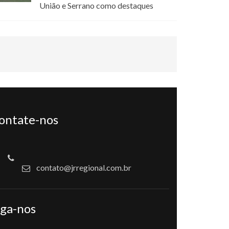
União e Serrano como destaques
ontate-nos
contato@jrregional.com.br
iga-nos