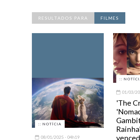
RESULTADOS PARA
FILMES
:: NOTÍC
01/03/20
'The C
'Nomad
Gambit
:: NOTÍCIA
Rainha'
venced
08/01/2025 - 04h19