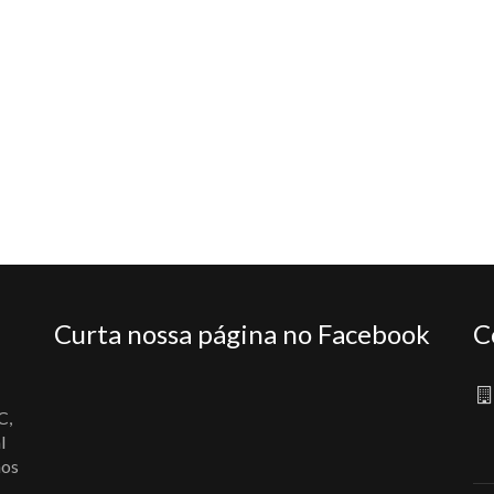
Curta nossa página no Facebook
C
C,
l
nos