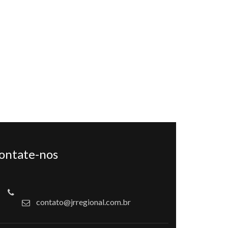
ontate-nos
contato@jrregional.com.br