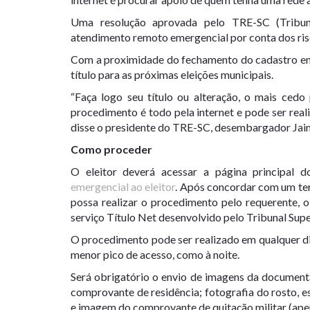
Uma resolução aprovada pelo TRE-SC (Tribunal
atendimento remoto emergencial por conta dos ris
Com a proximidade do fechamento do cadastro em 
título para as próximas eleições municipais.
“Faça logo seu título ou alteração, o mais cedo 
procedimento é todo pela internet e pode ser rea
disse o presidente do TRE-SC, desembargador Ja
Como proceder
O eleitor deverá acessar a página principal 
emergencial ao eleitor
. Após concordar com um ter
possa realizar o procedimento pelo requerente, 
serviço Título Net desenvolvido pelo Tribunal Super
O procedimento pode ser realizado em qualquer di
menor pico de acesso, como à noite.
Será obrigatório o envio de imagens da documenta
comprovante de residência; fotografia do rosto, es
e imagem do comprovante de quitação militar (apen