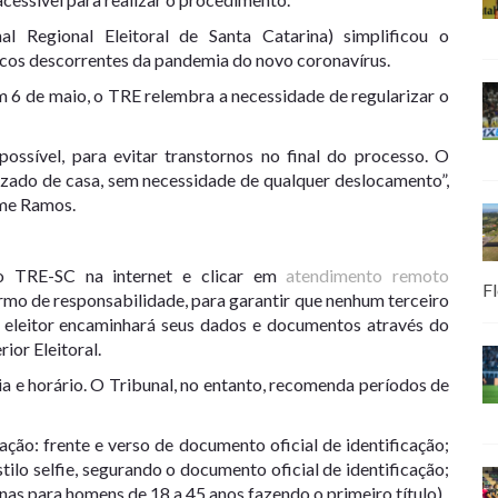
 Regional Eleitoral de Santa Catarina) simplificou o
cos descorrentes da pandemia do novo coronavírus.
6 de maio, o TRE relembra a necessidade de regularizar o
possível, para evitar transtornos no final do processo. O
lizado de casa, sem necessidade de qualquer deslocamento”,
ime Ramos.
do TRE-SC na internet e clicar em
atendimento remoto
Fl
mo de responsabilidade, para garantir que nenhum terceiro
o eleitor encaminhará seus dados e documentos através do
ior Eleitoral.
a e horário. O Tribunal, no entanto, recomenda períodos de
ção: frente e verso de documento oficial de identificação;
tilo selfie, segurando o documento oficial de identificação;
as para homens de 18 a 45 anos fazendo o primeiro título).