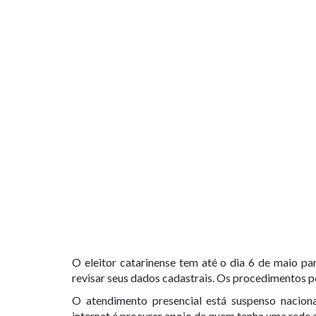
O eleitor catarinense tem até o dia 6 de maio para
revisar seus dados cadastrais. Os procedimentos po
O atendimento presencial está suspenso nacio
internet é procurar apoio de quem tenha uma rede a