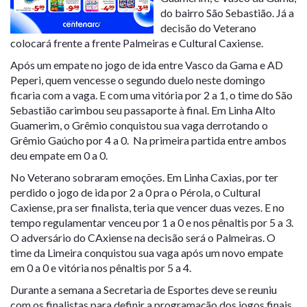
do bairro São Sebastião. Já a
decisão do Veterano
colocará frente a frente Palmeiras e Cultural Caxiense.
Após um empate no jogo de ida entre Vasco da Gama e AD
Peperi, quem vencesse o segundo duelo neste domingo
ficaria com a vaga. E com uma vitória por 2 a 1, o time do São
Sebastião carimbou seu passaporte à final. Em Linha Alto
Guamerim, o Grêmio conquistou sua vaga derrotando o
Grêmio Gaúcho por 4 a 0. Na primeira partida entre ambos
deu empate em 0 a 0.
No Veterano sobraram emoções. Em Linha Caxias, por ter
perdido o jogo de ida por 2 a 0 pra o Pérola, o Cultural
Caxiense, pra ser finalista, teria que vencer duas vezes. E no
tempo regulamentar venceu por 1 a 0 e nos pênaltis por 5 a 3.
O adversário do CAxiense na decisão será o Palmeiras. O
time da Limeira conquistou sua vaga após um novo empate
em 0 a 0 e vitória nos pênaltis por 5 a 4.
Durante a semana a Secretaria de Esportes deve se reuniu
com os finalistas para definir a programação dos jogos finais.