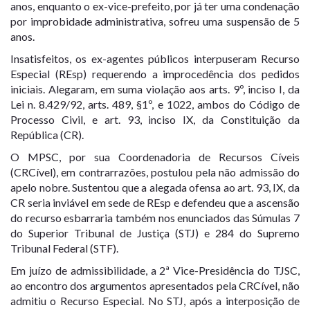
anos, enquanto o ex-vice-prefeito, por já ter uma condenação
por improbidade administrativa, sofreu uma suspensão de 5
anos.
Insatisfeitos, os ex-agentes públicos interpuseram Recurso
Especial (REsp) requerendo a improcedência dos pedidos
iniciais. Alegaram, em suma violação aos arts. 9º, inciso I, da
Lei n. 8.429/92, arts. 489, §1º, e 1022, ambos do Código de
Processo Civil, e art. 93, inciso IX, da Constituição da
República (CR).
O MPSC, por sua Coordenadoria de Recursos Cíveis
(CRCível), em contrarrazões, postulou pela não admissão do
apelo nobre. Sustentou que a alegada ofensa ao art. 93, IX, da
CR seria inviável em sede de REsp e defendeu que a ascensão
do recurso esbarraria também nos enunciados das Súmulas 7
do Superior Tribunal de Justiça (STJ) e 284 do Supremo
Tribunal Federal (STF).
Em juízo de admissibilidade, a 2ª Vice-Presidência do TJSC,
ao encontro dos argumentos apresentados pela CRCível, não
admitiu o Recurso Especial. No STJ, após a interposição de