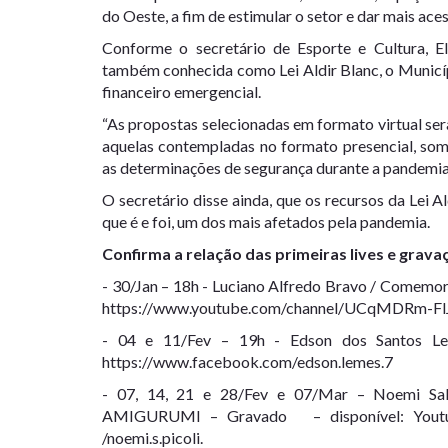
do Oeste, a fim de estimular o setor e dar mais acess
Conforme o secretário de Esporte e Cultura, E
também conhecida como Lei Aldir Blanc, o Municípi
financeiro emergencial.
“As propostas selecionadas em formato virtual ser
aquelas contempladas no formato presencial, some
as determinações de segurança durante a pandemia 
O secretário disse ainda, que os recursos da Lei A
que é e foi, um dos mais afetados pela pandemia.
Confirma a relação das primeiras lives e grava
- 30/Jan – 18h - Luciano Alfredo Bravo / Comem
https://www.youtube.com/channel/UCqMDRm-F
- 04 e 11/Fev – 19h - Edson dos Santos 
https://www.facebook.com/edson.lemes.7
- 07, 14, 21 e 28/Fev e 07/Mar – Noemi 
AMIGURUMI – Gravado – disponível: Youtub
/noemi.s.picoli.