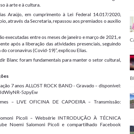
o à arte e à cultura.
lias Araújo, em cumprimento à Lei Federal 14.017/2020,
o, através da Secretaria, repassou aos premiados o auxílio
ão executadas entre os meses de janeiro e março de 2021, e
C
nte após a liberação das atividades presenciais, seguindo
do coronavírus (Covid-19)”, explicou Elias.
ldir Blanc foram fundamentais para manter o setor cultural,
ções
B
oração 7 anos ALLOST ROCK BAND - Gravado – disponível:
lJdWiyNR-5zpyEw
Lemes – LIVE OFICINA DE CAPOEIRA – Transmissão:
Salomoni Picoli – Websérie INTRODUÇÃO À TÉCNICA
e Noemi Salomoni Picoli e compartilhado Facebook