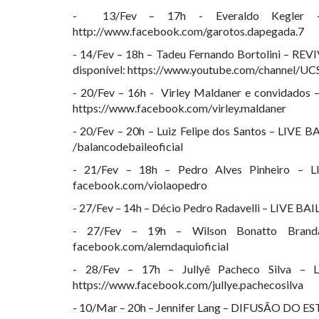
- 13/Fev – 17h - Everaldo Kegler 
http://www.facebook.com/garotos.dapegada.7
- 14/Fev – 18h – Tadeu Fernando Bortolini –
disponível: https://www.youtube.com/channel
- 20/Fev – 16h - Virley Maldaner e convidad
https://www.facebook.com/virley.maldaner
- 20/Fev – 20h – Luiz Felipe dos Santos – LIV
/balancodebaileoficial
- 21/Fev – 18h – Pedro Alves Pinheiro 
facebook.com/violaopedro
- 27/Fev – 14h – Décio Pedro Radavelli – LIVE 
- 27/Fev – 19h – Wilson Bonatto Bra
facebook.com/alemdaquioficial
- 28/Fev – 17h – Jullyê Pacheco Silva 
https://www.facebook.com/jullye.pachecosilva
- 10/Mar – 20h – Jennifer Lang – DIFUSÃO DO ES