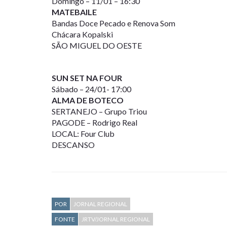
Domingo – 11/01 – 16:30
MATEBAILE
Bandas Doce Pecado e Renova Som
Chácara Kopalski
SÃO MIGUEL DO OESTE
SUN SET NA FOUR
Sábado – 24/01- 17:00
ALMA DE BOTECO
SERTANEJO – Grupo Triou
PAGODE – Rodrigo Real
LOCAL: Four Club
DESCANSO
POR
JORNAL REGIONAL
FONTE
JRTV/JORNAL REGIONAL