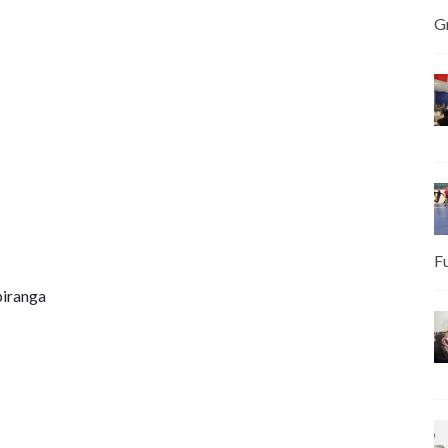
G
F
piranga