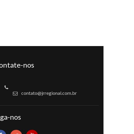
ontate-nos
contato@jrregional.com.br
iga-nos