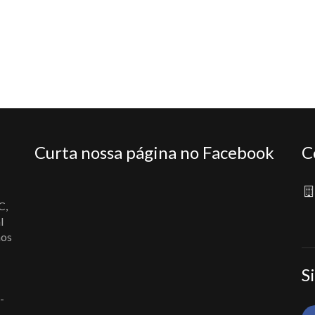
Curta nossa página no Facebook
C
C,
l
nos
S
-