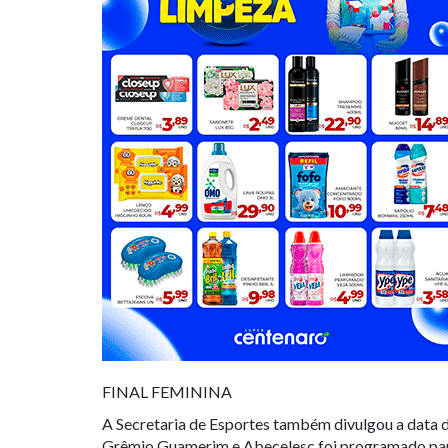
FINAL FEMININA
A Secretaria de Esportes também divulgou a data da
Grêmio Guamerim e Abecelesc foi programado para 