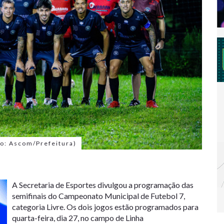
to: Ascom/Prefeitura)
A Secretaria de Esportes divulgou a programação das
semifinais do Campeonato Municipal de Futebol 7,
categoria Livre. Os dois jogos estão programados para
quarta-feira, dia 27, no campo de Linha