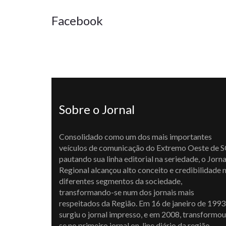
Facebook
Sobre o Jornal
Consolidado como um dos mais importantes
veículos de comunicação do Extremo Oeste de S
pautando sua linha editorial na seriedade, o Jorna
Regional alcançou alto conceito e credibilidade 
diferentes segmentos da sociedade,
transformando-se num dos jornais mais
respeitados da Região. Em 16 de janeiro de 1993
surgiu o jornal impresso, e em 2008, transformou
se no primeiro jornal on-line diário da região,