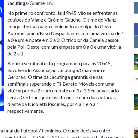
Jacutinga/Guamerim.
No primeiro confronto, às 19h45, vão se enfrentar as
equipes do Vianz e Grêmio Gaúcho. O time do Vianz
conquistou sua vaga eliminando a equipe do Gean
Automecânica/Kiko Despachante, com uma vitória de 1
a 0 e um empate em 3 a 3. O tricolor da Canela passou
pela Poli Oeste, com um empate em 0 a 0 e uma vitória
de 2 a 1.
A outra semifinal está programada para às 20h45,
envolvendo Associação Jacutinga/Guamerim e
Gerbran. O time da Jacutinga garantiu-se nas
r
semifinais superando o Tá Barato Móveis com uma
vitória por 6 a 2 e um empate em 3 a 3. Seu adversário
será a Gerbran, que classificou-se com duas vitórias
diante da Nicoletti Piscinas, por 4 a 1 e 6 a 1
respectivamente.
 final do Futebol 7 Feminino. O duelo decisivo entre
quinta-feira, dia 28, às 20 horas, no Campo da Associação