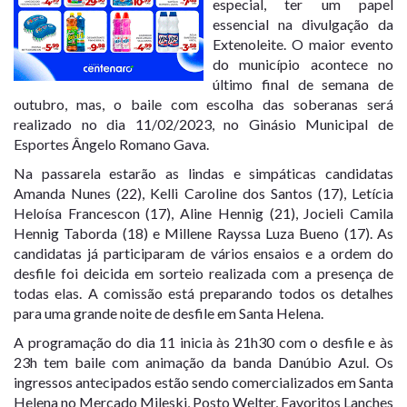
especial, ter um papel
essencial na divulgação da
Extenoleite. O maior evento
do município acontece no
último final de semana de
outubro, mas, o baile com escolha das soberanas será
realizado no dia 11/02/2023, no Ginásio Municipal de
Esportes Ângelo Romano Gava.
Na passarela estarão as lindas e simpáticas candidatas
Amanda Nunes (22), Kelli Caroline dos Santos (17), Letícia
Heloísa Francescon (17), Aline Hennig (21), Jocieli Camila
Hennig Taborda (18) e Millene Rayssa Luza Bueno (17). As
candidatas já participaram de vários ensaios e a ordem do
desfile foi deicida em sorteio realizada com a presença de
todas elas. A comissão está preparando todos os detalhes
para uma grande noite de desfile em Santa Helena.
A programação do dia 11 inicia às 21h30 com o desfile e às
23h tem baile com animação da banda Danúbio Azul. Os
ingressos antecipados estão sendo comercializados em Santa
Helena no Mercado Mileski, Posto Welter, Favoritos Lanches