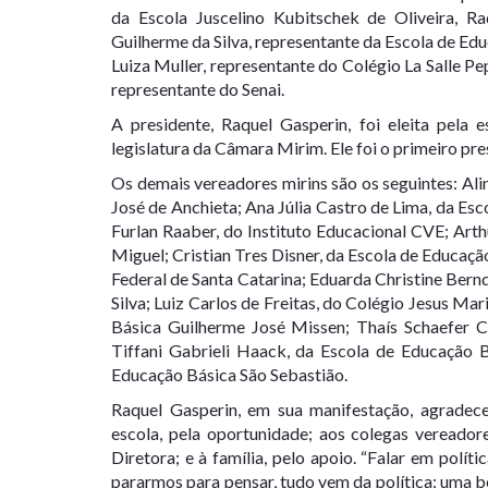
da Escola Juscelino Kubitschek de Oliveira, Ra
Guilherme da Silva, representante da Escola de Ed
Luiza Muller, representante do Colégio La Salle Pe
representante do Senai.
A presidente, Raquel Gasperin, foi eleita pela 
legislatura da Câmara Mirim. Ele foi o primeiro pr
Os demais vereadores mirins são os seguintes: Ali
José de Anchieta; Ana Júlia Castro de Lima, da Esc
Furlan Raaber, do Instituto Educacional CVE; Ar
Miguel; Cristian Tres Disner, da Escola de Educaçã
Federal de Santa Catarina; Eduarda Christine Bern
Silva; Luiz Carlos de Freitas, do Colégio Jesus M
Básica Guilherme José Missen; Thaís Schaefer C
Tiffani Gabrieli Haack, da Escola de Educação B
Educação Básica São Sebastião.
Raquel Gasperin, em sua manifestação, agradece
escola, pela oportunidade; aos colegas vereador
Diretora; e à família, pelo apoio. “Falar em polít
pararmos para pensar, tudo vem da política: uma bo