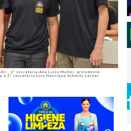
dir., 1ª secretária Ana Luiza Muller, presidente
a e 2º secretário Luiz Henrique Schmitz Lerner