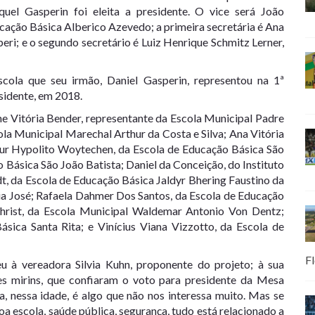
quel Gasperin foi eleita a presidente. O vice será João
ucação Básica Alberico Azevedo; a primeira secretária é Ana
peri; e o segundo secretário é Luiz Henrique Schmitz Lerner,
escola que seu irmão, Daniel Gasperin, representou na 1ª
esidente, em 2018.
ne Vitória Bender, representante da Escola Municipal Padre
ola Municipal Marechal Arthur da Costa e Silva; Ana Vitória
thur Hypolito Woytechen, da Escola de Educação Básica São
o Básica São João Batista; Daniel da Conceição, do Instituto
dt, da Escola de Educação Básica Jaldyr Bhering Faustino da
aria José; Rafaela Dahmer Dos Santos, da Escola de Educação
hrist, da Escola Municipal Waldemar Antonio Von Dentz;
ásica Santa Rita; e Vinícius Viana Vizzotto, da Escola de
Fl
u à vereadora Silvia Kuhn, proponente do projeto; à sua
es mirins, que confiaram o voto para presidente da Mesa
ica, nessa idade, é algo que não nos interessa muito. Mas se
a escola, saúde pública, segurança, tudo está relacionado a