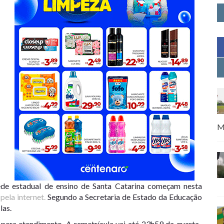
M
ede estadual de ensino de Santa Catarina começam nesta
e
pela internet.
Segundo a Secretaria de Estado da Educação
las.
 para atendimento. A rematrícula vai até 23h59 da quarta-