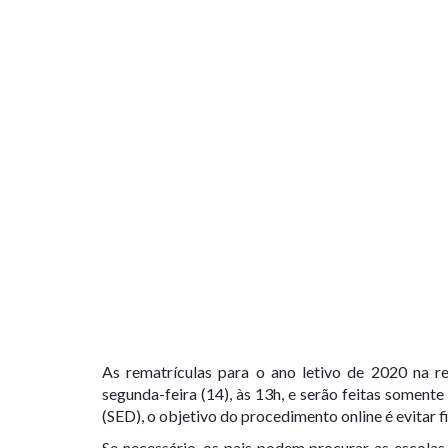
As rematrículas para o ano letivo de 2020 na r
segunda-feira (14), às 13h, e serão feitas soment
(SED), o objetivo do procedimento online é evitar fi
Se necessário, os pais podem procurar as escolas