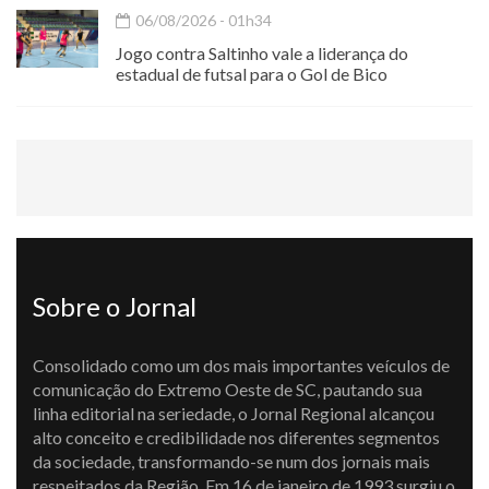
06/08/2026 - 01h34
Jogo contra Saltinho vale a liderança do
estadual de futsal para o Gol de Bico
Sobre o Jornal
Consolidado como um dos mais importantes veículos de
comunicação do Extremo Oeste de SC, pautando sua
linha editorial na seriedade, o Jornal Regional alcançou
alto conceito e credibilidade nos diferentes segmentos
da sociedade, transformando-se num dos jornais mais
respeitados da Região. Em 16 de janeiro de 1993 surgiu o