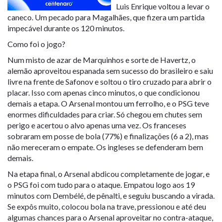
Luis Enrique voltou a levar o
caneco. Um pecado para Magalhães, que fizera um partida
impecável durante os 120 minutos.
Como foi o jogo?
Num misto de azar de Marquinhos e sorte de Havertz, o
alemão aproveitou espanada sem sucesso do brasileiro e saiu
livre na frente de Safonov e soltou o tiro cruzado para abrir o
placar. Isso com apenas cinco minutos, o que condicionou
demais a etapa. O Arsenal montou um ferrolho, e o PSG teve
enormes dificuldades para criar. Só chegou em chutes sem
perigo e acertou o alvo apenas uma vez. Os franceses
sobraram em posse de bola (77%) e finalizações (6 a 2), mas
não mereceram o empate. Os ingleses se defenderam bem
demais.
Na etapa final, o Arsenal abdicou completamente de jogar, e
o PSG foi com tudo para o ataque. Empatou logo aos 19
minutos com Dembélé, de pênalti, e seguiu buscando a virada.
Se expôs muito, colocou bola na trave, pressionou e até deu
algumas chances para o Arsenal aproveitar no contra-ataque,