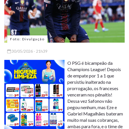
Foto: Divulgação
30/05/2026 - 21h39
O PSG é bicampeão da
Champions League! Depois
de empate por 1 a 1 que
persistiu inalterado na
prorrogação, os franceses
venceram nos pênaltis!
Dessa vez Safonov não
pegou nenhum, mas Eze e
Gabriel Magalhães bateram
muito mal suas cobranças,
ambas para fora, e o time de