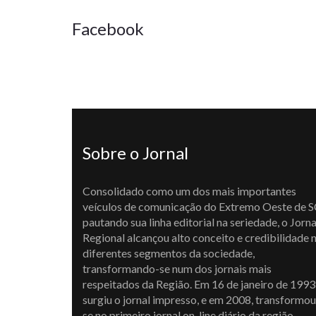
Facebook
Sobre o Jornal
Consolidado como um dos mais importantes
veículos de comunicação do Extremo Oeste de S
pautando sua linha editorial na seriedade, o Jorna
Regional alcançou alto conceito e credibilidade 
diferentes segmentos da sociedade,
transformando-se num dos jornais mais
respeitados da Região. Em 16 de janeiro de 1993
surgiu o jornal impresso, e em 2008, transformou
se no primeiro jornal on-line diário da região,