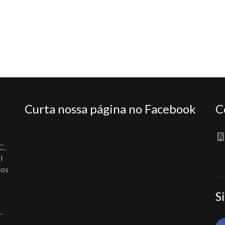
Curta nossa página no Facebook
C
C,
l
nos
S
-