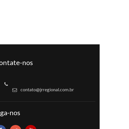
ontate-nos
contato@jrregional.com.br
iga-nos