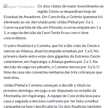
Os dois clubes de maior investimento na
região Oeste se despediram hoje do
Estadual de Amadores. Em Concórdia, o Grêmio Ipanema foi
eliminado ao ser derrotado pelo União/Pinhal por 3 a 1.
Como na partida de ida, em Mondaí, ocorreu empate em 1 a
1, a vaga da decisão da Fase Oeste ficou com o time
concordiense.
O outro finalista é o Cometa, que foi a São João do Oeste e
venceu ao Aliança, atual bicampeão estadual, por 1 a 0. No
primeiro duelo entre estes dois gigantes do Extremo Oeste
catarinense, em Itapiranga, o Aliança ganhou por 2 a 1. Na
decisão da vaga nos pênaltis, o Cometa venceu por 3 a 0. O
time da casa não converteu nenhuma das três cobranças que
executou.
União/Pinhal e Cometa começam a decidir o título no
próximo domingo, em jogo a ser disputado no estádio da
Montanha, em Itapiranga. A equipe de Concórdia leva para
casa o segundo e decisivo confronto por ter feito a melhor
campanha na fase classificatória. Os dois finalistas também