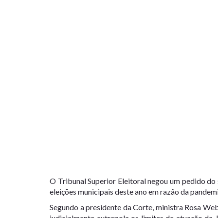
O Tribunal Superior Eleitoral negou um pedido do 
eleições municipais deste ano em razão da pandemi
Segundo a presidente da Corte, ministra Rosa Weber
judicialmente extrapola os limites de atuação da J