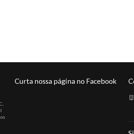
Curta nossa página no Facebook
C
C,
l
nos
S