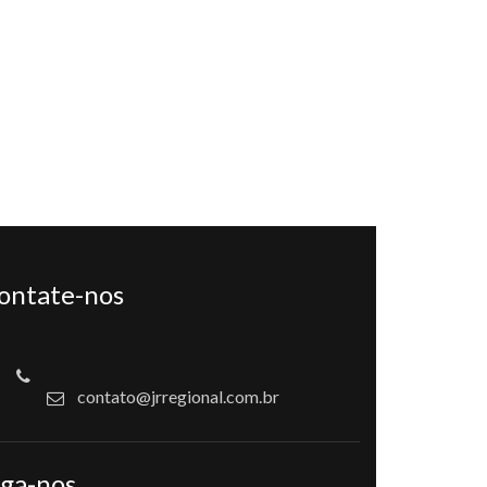
ontate-nos
contato@jrregional.com.br
iga-nos