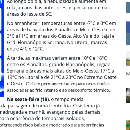
Ao longo do dia, a nebulosidade aumenta em
relação aos dias anteriores, especialmente nas
áreas do leste de SC.
No amanhecer, temperaturas entre -7°C e 0°C em
áreas de baixada dos Planaltos e Meio-Oeste e de
3°C a11°C em áreas do Oeste, Alto Vale do Itajaí e
Grd. Florianópolis Serrana. No Litoral, marcas
entre 4°C e 12°C.
À tarde, as máximas variam entre 10°C e 16°C
entre os Planaltos, grande Florianópolis, região
Serrana e áreas mais altas do Meio-Oeste, 17°C a
M
19°C no Litoral e de 21°C a 23°C no Extremo Oeste
e Oeste.
O risco permanece baixo para ocorrências
associadas ao frio intenso e ao desconforto térmico
.
Na sexta-feira (19)
, o tempo muda
da passagem de uma frente fria. O sistema já
a madrugada e manhã, avançando pelas demais
 para ocorrência de temporais isolados,
oferecendo risco baixo a moderado para ocorrências