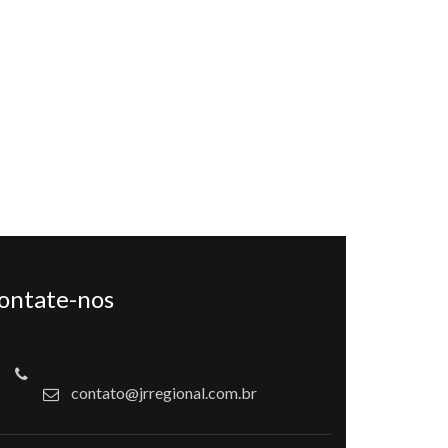
ontate-nos
contato@jrregional.com.br