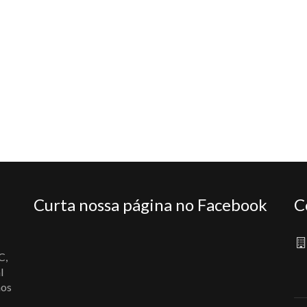
Curta nossa página no Facebook
C
C,
l
nos