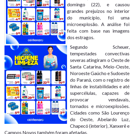
domingo (22), e causou
grandes prejuízos no interior
do município, foi uma
microexplosão. A análise foi
feita com base nas imagens
dos estragos.
Segundo Scheuer,
tempestades convectivas
severas atingiram o Oeste de
Santa Catarina, Meio-Oeste,
Noroeste Gaúcho e Sudoeste
do Paraná, com o registro de
linhas de instabilidades e até
supercélulas, capazes de
provocar vendavais,
tornados e microexplosões.
Cidades como São Lourenço
do Oeste, Abelardo Luz,
Chapecó (interior), Xanxerê e
Campos Novos também foram afetadas.