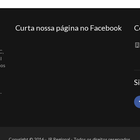
Curta nossa página no Facebook
C
C,
l
nos
S
-
Copyright © 2016 - JR Regional - Todos os direitos reservados.