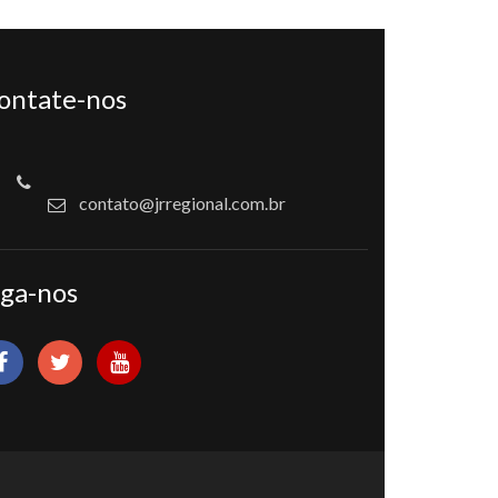
ontate-nos
contato@jrregional.com.br
iga-nos