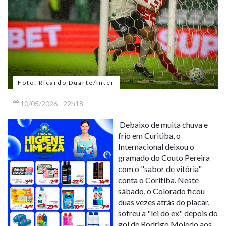
Foto: Ricardo Duarte/Inter
10/05/2026 - 22h18
Debaixo de muita chuva e
frio em Curitiba, o
Internacional deixou o
gramado do Couto Pereira
com o "sabor de vitória"
conta o Coritiba. Neste
sábado, o Colorado ficou
duas vezes atrás do placar,
sofreu a "lei do ex" depois do
gol de Rodrigo Moledo aos