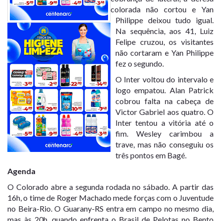
colorada não cortou e Yan
Philippe deixou tudo igual.
Na sequência, aos 41, Luiz
Felipe cruzou, os visitantes
não cortaram e Yan Philippe
fez o segundo.
O Inter voltou do intervalo e
logo empatou. Alan Patrick
cobrou falta na cabeça de
Victor Gabriel aos quatro. O
Inter tentou a vitória até o
fim. Wesley carimbou a
trave, mas não conseguiu os
três pontos em Bagé.
Agenda
O Colorado abre a segunda rodada no sábado. A partir das
16h, o time de Roger Machado mede forças com o Juventude
no Beira-Rio. O Guarany-RS entra em campo no mesmo dia,
mas às 20h, quando enfrenta o Brasil de Pelotas no Bento