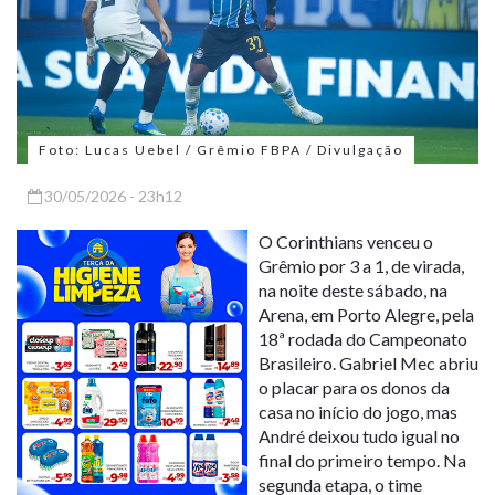
Foto: Lucas Uebel / Grêmio FBPA / Divulgação
30/05/2026 - 23h12
O Corinthians venceu o
Grêmio por 3 a 1, de virada,
na noite deste sábado, na
Arena, em Porto Alegre, pela
18ª rodada do Campeonato
Brasileiro. Gabriel Mec abriu
o placar para os donos da
casa no início do jogo, mas
André deixou tudo igual no
final do primeiro tempo. Na
segunda etapa, o time