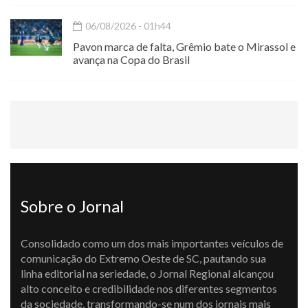
06/08/2026 - 01h44
Pavon marca de falta, Grêmio bate o Mirassol e
avança na Copa do Brasil
Sobre o Jornal
Consolidado como um dos mais importantes veículos de
comunicação do Extremo Oeste de SC, pautando sua
linha editorial na seriedade, o Jornal Regional alcançou
alto conceito e credibilidade nos diferentes segmentos
da sociedade, transformando-se num dos jornais mais