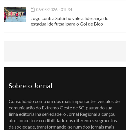
06/08/2026 - 01h34
Jogo contra Saltinho vale a liderança do
estadual de futsal para o Gol de Bico
Sobre o Jornal
Consolidado como um dos mais importantes veículos de
comunicação do Extremo Oeste de SC, pautando sua
linha editorial na seriedade, o Jornal Regional alcançou
alto conceito e credibilidade nos diferentes segmentos
da sociedade, transformando-se num dos jornais mais