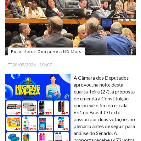
Foto: Joice Gonçalves/ND Mais
28/05/2026 - 10h07
A Câmara dos Deputados
aprovou, na noite desta
quarta-feira (27), a proposta
de emenda à Constituição
que prevê o fim da escala
6×1 no Brasil. O texto
passou por duas votações no
plenário antes de seguir para
análise do Senado. A
proposta recebeu 472 votos